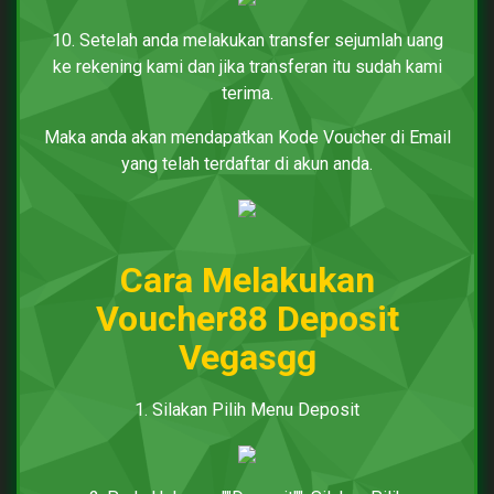
10. Setelah anda melakukan transfer sejumlah uang
ke rekening kami dan jika transferan itu sudah kami
terima.
Maka anda akan mendapatkan Kode Voucher di Email
yang telah terdaftar di akun anda.
Cara Melakukan
Voucher88 Deposit
Vegasgg
1. Silakan Pilih Menu Deposit