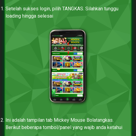
Setelah sukses login, pilih TANGKAS. Silahkan tunggu
loading hingga selesai
Ini adalah tampilan tab Mickey Mouse Bolatangkas.
Berikut beberapa tombol/panel yang wajib anda ketahui