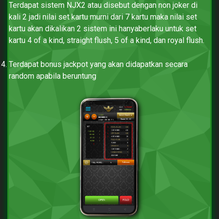
Terdapat sistem NJX2 atau disebut dengan non joker di
kali 2 jadi nilai set kartu murni dari 7 kartu maka nilai set
kartu akan dikalikan 2 sistem ini hanyaberlaku untuk set
kartu 4 of a kind, straight flush, 5 of a kind, dan royal flush.
Terdapat bonus jackpot yang akan didapatkan secara
random apabila beruntung