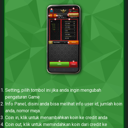
Setting, pilih tombol ini jika anda ingin mengubah
pengaturan Game
Info Panel, disini anda bisa melihat info user id, jumlah koin
anda, nomor meja.
Coin in, klik untuk menambahkan koin ke credit anda
Coin out, klik untuk memindahkan koin dari credit ke