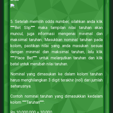
5. Setelah memilih odds number, silahkan anda klik
""""Bet Slip"""" maka tampilan nilai taruhan akan
muncul, juga informasi mengenai minimal dan
maksimal taruhan. Masukkan nominal taruhan pada
kolom, pastikan nilai yang anda masukan sesuai
dengan minimal dan maksimal taruhan, lalu klik
""""Place Bet"""" untuk melanjutkan taruhan dan klik
batal untuk merubah nilai taruhan.
Nominal yang dimasukan ke dalam kolom taruhan
harus menghilangkan 3 digit terakhir (nol) dari jumlah
seharusnya.
Contoh nominal taruhan yang dimasukkan kedalam
kolom """"Taruhan"""":
Rp 10.000.000 = 10.000