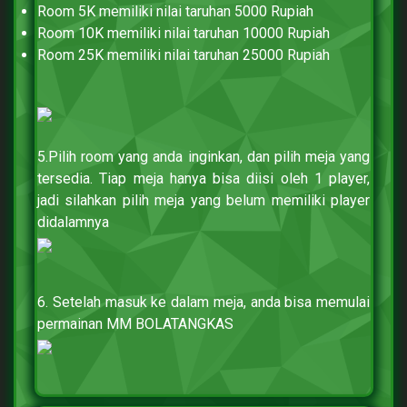
Room 5K memiliki nilai taruhan 5000 Rupiah
Room 10K memiliki nilai taruhan 10000 Rupiah
Room 25K memiliki nilai taruhan 25000 Rupiah
5.Pilih room yang anda inginkan, dan pilih meja yang
tersedia. Tiap meja hanya bisa diisi oleh 1 player,
jadi silahkan pilih meja yang belum memiliki player
didalamnya
6. Setelah masuk ke dalam meja, anda bisa memulai
permainan MM BOLATANGKAS