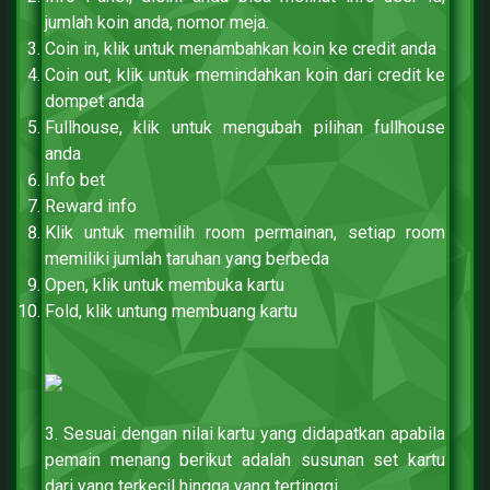
jumlah koin anda, nomor meja.
Coin in, klik untuk menambahkan koin ke credit anda
Coin out, klik untuk memindahkan koin dari credit ke
dompet anda
Fullhouse, klik untuk mengubah pilihan fullhouse
anda
Info bet
Reward info
Klik untuk memilih room permainan, setiap room
memiliki jumlah taruhan yang berbeda
Open, klik untuk membuka kartu
Fold, klik untung membuang kartu
3. Sesuai dengan nilai kartu yang didapatkan apabila
pemain menang berikut adalah susunan set kartu
dari yang terkecil hingga yang tertinggi