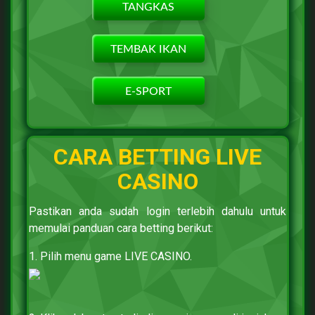
TANGKAS
TEMBAK IKAN
E-SPORT
CARA BETTING LIVE
CASINO
Pastikan anda sudah login terlebih dahulu untuk
memulai panduan cara betting berikut:
1. Pilih menu game LIVE CASINO.