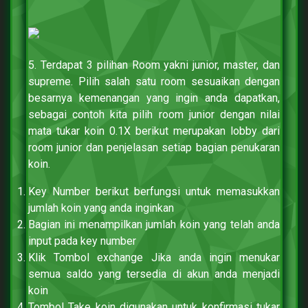
5. Terdapat 3 pilihan Room yakni junior, master, dan
supreme. Pilih salah satu room sesuaikan dengan
besarnya kemenangan yang ingin anda dapatkan,
sebagai contoh kita pilih room junior dengan nilai
mata tukar koin 0.1X berikut merupakan lobby dari
room junior dan penjelasan setiap bagian penukaran
koin.
Key Number berikut berfungsi untuk memasukkan
jumlah koin yang anda inginkan
Bagian ini menampilkan jumlah koin yang telah anda
input pada key number
Klik Tombol exchange Jika anda ingin menukar
semua saldo yang tersedia di akun anda menjadi
koin
Tombol Take koin digunakan untuk konfirmasi tukar