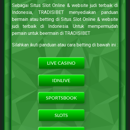
Sebagai Situs Slot Online & website judi terbaik di
Indonesia, TRADISIBET menyediakan panduan
bermain atau betting di Situs Slot Online & website
judi terbaik di Indonesia. Untuk mempermudah
pemain untuk beermain di TRADISIBET
Silahkan ikuti panduan atau cara betting di bawah ini :
LIVE CASINO
IDNLIVE
SPORTSBOOK
SLOTS