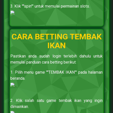
3. Klik ""spin"" untuk memulai permainan slots.
CARA BETTING TEMBAK
IKAN
Pastikan anda sudah login terlebih dahulu untuk
memulai panduan cara betting berikut:
1. Pilih menu game ""TEMBAK IKAN"" pada halaman
beranda.
2. Klik salah satu game tembak ikan yang ingin
dimainkan.