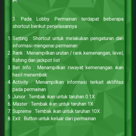
3. Pada Lobby Permainan terdapat beberapa
shortcut berikut penjelasannya
Setting : Shortcut untuk melakukan pengaturan dan
informasi mengenai permainan
Rank : Menampilkan urutan / rank kemenangan, level,
fishing dan jackpot list
Bet Info : Menampilkan riwayat kemenangan ikan
hasil menembak
Activity : Menampilkan informasi terkait aktifitas
pada permainan
Junior : Tembak ikan untuk taruhan 0.1X
Master : Tembak ikan untuk taruhan 1X
Supreme : Tembak ikan untuk taruhan 10X
Exit : Button untuk keluar dari permainan