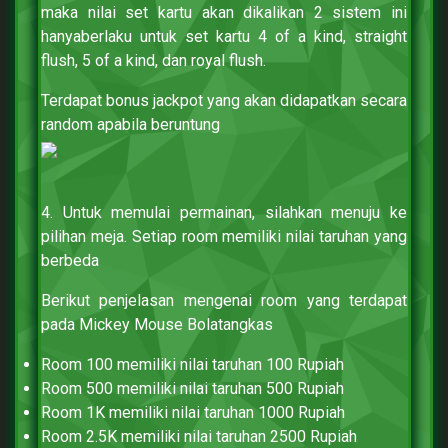
maka nilai set kartu akan dikalikan 2 sistem ini
hanyaberlaku untuk set kartu 4 of a kind, straight
flush, 5 of a kind, dan royal flush.
Terdapat bonus jackpot yang akan didapatkan secara
random apabila beruntung
4. Untuk memulai permainan, silahkan menuju ke
pilihan meja. Setiap room memiliki nilai taruhan yang
berbeda
Berikut penjelasan mengenai room yang terdapat
pada Mickey Mouse Bolatangkas
Room 100 memiliki nilai taruhan 100 Rupiah
Room 500 memiliki nilai taruhan 500 Rupiah
Room 1K memiliki nilai taruhan 1000 Rupiah
Room 2.5K memiliki nilai taruhan 2500 Rupiah