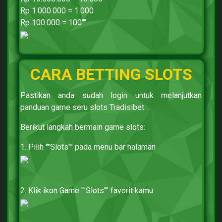
Rp 1.000.000 = 1.000
Rp 100.000 = 100""
CARA BETTING SLOTS
Pastikan anda sudah login untuk melanjutkan
panduan game seru slots Tradisibet.
Berikut langkah bermain game slots:
1. Pilih ""Slots"" pada menu bar halaman
2. Klik ikon Game ""Slots"" favorit kamu