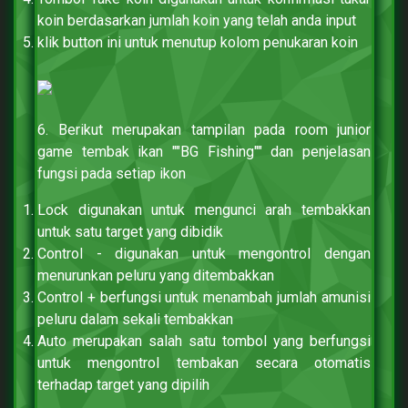
koin berdasarkan jumlah koin yang telah anda input
klik button ini untuk menutup kolom penukaran koin
6. Berikut merupakan tampilan pada room junior
game tembak ikan ""BG Fishing"" dan penjelasan
fungsi pada setiap ikon
Lock digunakan untuk mengunci arah tembakkan
untuk satu target yang dibidik
Control - digunakan untuk mengontrol dengan
menurunkan peluru yang ditembakkan
Control + berfungsi untuk menambah jumlah amunisi
peluru dalam sekali tembakkan
Auto merupakan salah satu tombol yang berfungsi
untuk mengontrol tembakan secara otomatis
terhadap target yang dipilih